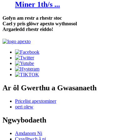
Miner 1th/s ...
Gofyn am restr a rhestr stoc
Cael y pris glöwr apexto wythnosol
Argaeledd rhestr eiddo!
Ar ôl Gwerthu a Gwasanaeth
Pricelist apextominer
oeri olew
Ngwybodaeth
Amdanom Ni
Cysylltwch â ni