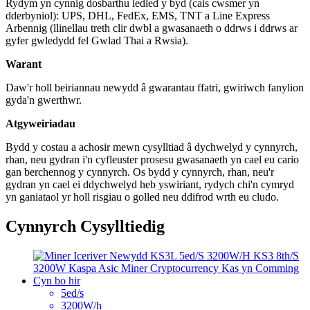
Rydym yn cynnig dosbarthu ledled y byd (cais cwsmer yn
dderbyniol): UPS, DHL, FedEx, EMS, TNT a Line Express
Arbennig (llinellau treth clir dwbl a gwasanaeth o ddrws i ddrws ar
gyfer gwledydd fel Gwlad Thai a Rwsia).
Warant
Daw'r holl beiriannau newydd â gwarantau ffatri, gwiriwch fanylion
gyda'n gwerthwr.
Atgyweiriadau
Bydd y costau a achosir mewn cysylltiad â dychwelyd y cynnyrch,
rhan, neu gydran i'n cyfleuster prosesu gwasanaeth yn cael eu cario
gan berchennog y cynnyrch. Os bydd y cynnyrch, rhan, neu'r
gydran yn cael ei ddychwelyd heb yswiriant, rydych chi'n cymryd
yn ganiataol yr holl risgiau o golled neu ddifrod wrth eu cludo.
Cynnyrch Cysylltiedig
5ed/s
3200W/h