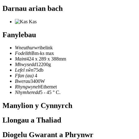
Darnau arian bach
Kas
Fanylebau
Wneuthurwr
ibelink
Fodelith
Bm-ks max
Maint
424 x 289 x 388mm
Mhwysedd
12200g
Lefel sŵn
75db
Ffan (au)
4
Bwerau
3400W
Rhyngwyneb
Ethernet
Nhymheredd
5 - 45 ° C.
Manylion y Cynnyrch
Llongau a Thaliad
Diogelu Gwarant a Phrynwr