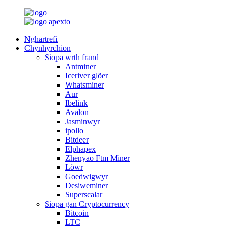
Nghartrefi
Chynhyrchion
Siopa wrth frand
Antminer
Iceriver glöer
Whatsminer
Aur
Ibelink
Avalon
Jasminwyr
ipollo
Bitdeer
Elphapex
Zhenyao Ftm Miner
Löwr
Goedwigwyr
Desiweminer
Superscalar
Siopa gan Cryptocurrency
Bitcoin
LTC