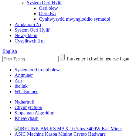
System Oeri Hylif
Oeri olew
Oeri dŵr
Cynhwysydd mwyngloddio symudol
Amdanom Ni
System Oeri Hylif
Newyddion
Cysylltwch â ni
English
Taro enter i chwilio neu esc i gau
System oeri trochi olew
Antminer
Aur
ibelink
Whatsminer
Nghartrefi
Chynhyrchion
Siopa gan Algorithm
Kheavyhash