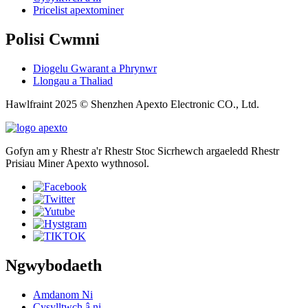
Pricelist apextominer
Polisi Cwmni
Diogelu Gwarant a Phrynwr
Llongau a Thaliad
Hawlfraint 2025 © Shenzhen Apexto Electronic CO., Ltd.
Gofyn am y Rhestr a'r Rhestr Stoc Sicrhewch argaeledd Rhestr
Prisiau Miner Apexto wythnosol.
Ngwybodaeth
Amdanom Ni
Cysylltwch â ni