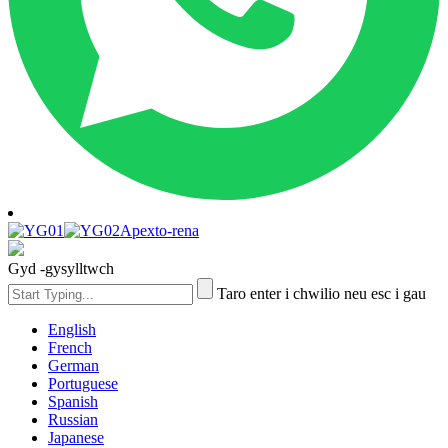
Apexto-rena
Gyd -gysylltwch
Taro enter i chwilio neu esc i gau
English
French
German
Portuguese
Spanish
Russian
Japanese