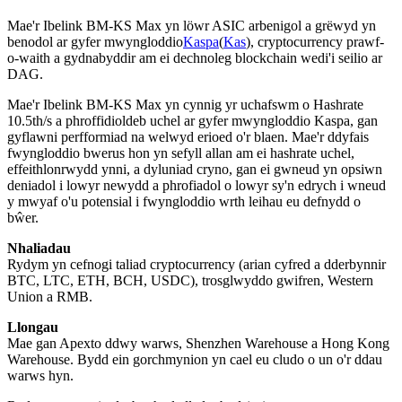
Mae'r Ibelink BM-KS Max yn löwr ASIC arbenigol a grëwyd yn
benodol ar gyfer mwyngloddio
Kaspa
(
Kas
), cryptocurrency prawf-
o-waith a gydnabyddir am ei dechnoleg blockchain wedi'i seilio ar
DAG.
Mae'r Ibelink BM-KS Max yn cynnig yr uchafswm o Hashrate
10.5th/s a phroffidioldeb uchel ar gyfer mwyngloddio Kaspa, gan
gyflawni perfformiad na welwyd erioed o'r blaen. Mae'r ddyfais
fwyngloddio bwerus hon yn sefyll allan am ei hashrate uchel,
effeithlonrwydd ynni, a dyluniad cryno, gan ei gwneud yn opsiwn
deniadol i lowyr newydd a phrofiadol o lowyr sy'n edrych i wneud
y mwyaf o'u potensial i fwyngloddio wrth leihau eu defnydd o
bŵer.
Nhaliadau
Rydym yn cefnogi taliad cryptocurrency (arian cyfred a dderbynnir
BTC, LTC, ETH, BCH, USDC), trosglwyddo gwifren, Western
Union a RMB.
Llongau
Mae gan Apexto ddwy warws, Shenzhen Warehouse a Hong Kong
Warehouse. Bydd ein gorchmynion yn cael eu cludo o un o'r ddau
warws hyn.