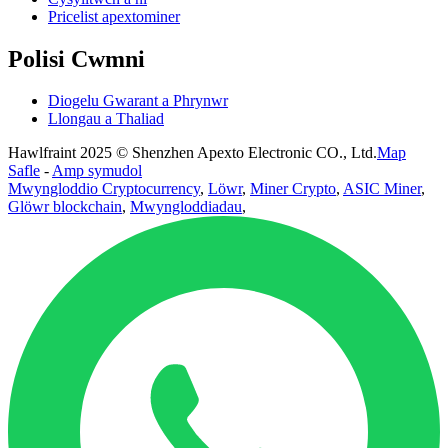
Pricelist apextominer
Polisi Cwmni
Diogelu Gwarant a Phrynwr
Llongau a Thaliad
Hawlfraint 2025 © Shenzhen Apexto Electronic CO., Ltd.
Map
Safle
-
Amp symudol
Mwyngloddio Cryptocurrency
,
Löwr
,
Miner Crypto
,
ASIC Miner
,
Glöwr blockchain
,
Mwyngloddiadau
,