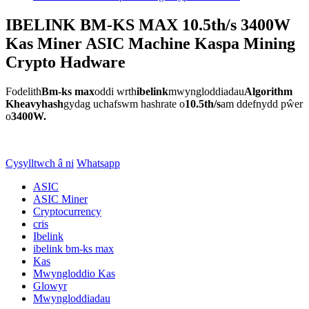
IBELINK BM-KS MAX 10.5th/s 3400W
Kas Miner ASIC Machine Kaspa Mining
Crypto Hadware
Fodelith
Bm-ks max
oddi wrth
ibelink
mwyngloddiadau
Algorithm
Kheavyhash
gydag uchafswm hashrate o
10.5th/s
am ddefnydd pŵer
o
3400W.
Cysylltwch â ni
Whatsapp
ASIC
ASIC Miner
Cryptocurrency
cris
Ibelink
ibelink bm-ks max
Kas
Mwyngloddio Kas
Glowyr
Mwyngloddiadau