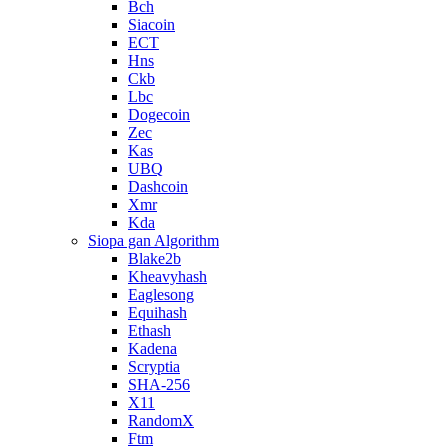
Bch
Siacoin
ECT
Hns
Ckb
Lbc
Dogecoin
Zec
Kas
UBQ
Dashcoin
Xmr
Kda
Siopa gan Algorithm
Blake2b
Kheavyhash
Eaglesong
Equihash
Ethash
Kadena
Scryptia
SHA-256
X11
RandomX
Ftm