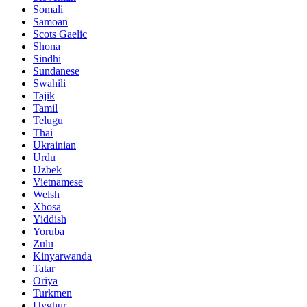
Somali
Samoan
Scots Gaelic
Shona
Sindhi
Sundanese
Swahili
Tajik
Tamil
Telugu
Thai
Ukrainian
Urdu
Uzbek
Vietnamese
Welsh
Xhosa
Yiddish
Yoruba
Zulu
Kinyarwanda
Tatar
Oriya
Turkmen
Uyghur